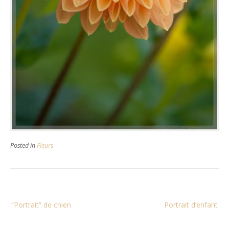
Posted in
Fleurs
Navigation
“Portrait” de chien
Portrait d’enfant
de
l’article