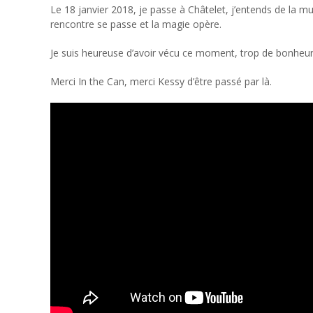
Le 18 janvier 2018, je passe à Châtelet, j’entends de la mus
rencontre se passe et la magie opère.
Je suis heureuse d’avoir vécu ce moment, trop de bonheur
Merci In the Can, merci Kessy d’être passé par là.