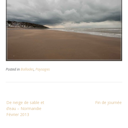
Posted in
Ballades
,
Paysages
Navigation
De neige de sable et
Fin de journée
de
d’eau – Normandie
l’article
Février 2013