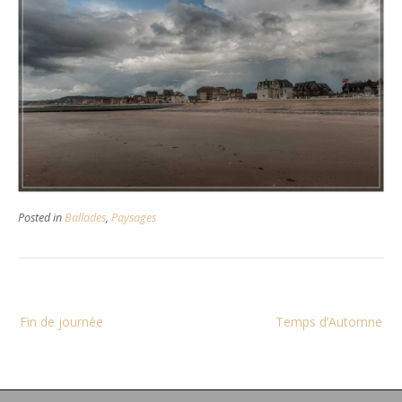
Posted in
Ballades
,
Paysages
Navigation
Fin de journée
Temps d’Automne
de
l’article