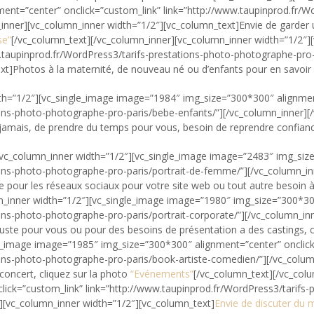
ent=”center” onclick=”custom_link” link=”http://www.taupinprod.fr/W
w_inner][vc_column_inner width=”1/2″][vc_column_text]Envie de garder
se”
[/vc_column_text][/vc_column_inner][vc_column_inner width=”1/2″
w.taupinprod.fr/WordPress3/tarifs-prestations-photo-photographe-pro-
xt]Photos à la maternité, de nouveau né ou d’enfants pour en savoir 
th=”1/2″][vc_single_image image=”1984″ img_size=”300*300″ alignmen
ions-photo-photographe-pro-paris/bebe-enfants/”][/vc_column_inner][
amais, de prendre du temps pour vous, besoin de reprendre confianc
[vc_column_inner width=”1/2″][vc_single_image image=”2483″ img_siz
ions-photo-photographe-pro-paris/portrait-de-femme/”][/vc_column_in
pour les réseaux sociaux pour votre site web ou tout autre besoin à 
n_inner width=”1/2″][vc_single_image image=”1980″ img_size=”300*30
ions-photo-photographe-pro-paris/portrait-corporate/”][/vc_column_in
juste pour vous ou pour des besoins de présentation a des castings,
le_image image=”1985″ img_size=”300*300″ alignment=”center” onclic
ions-photo-photographe-pro-paris/book-artiste-comedien/”][/vc_colum
concert, cliquez sur la photo
“Evénements”
[/vc_column_text][/vc_col
ick=”custom_link” link=”http://www.taupinprod.fr/WordPress3/tarifs
r][vc_column_inner width=”1/2″][vc_column_text]
Envie de discuter du m