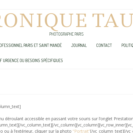
RONIQUE TAU
PHOTOGRAPHE PARIS
OFESSIONNEL PARIS ET SAINT MANDÉ
JOURNAL
CONTACT
POLITI
UF URGENCE OU BESOINS SPÉCIFIQUES
olumn_text]
enu déroulant accessible en passant votre souris sur l’onglet Prestati
lumn_text][/vc_column_text][/vc_column][vc_column][vc_row_inner][vc
 ou à l’extérieur, cliquer sur la photo
“Portrait”
[/vc_column_text][/vc