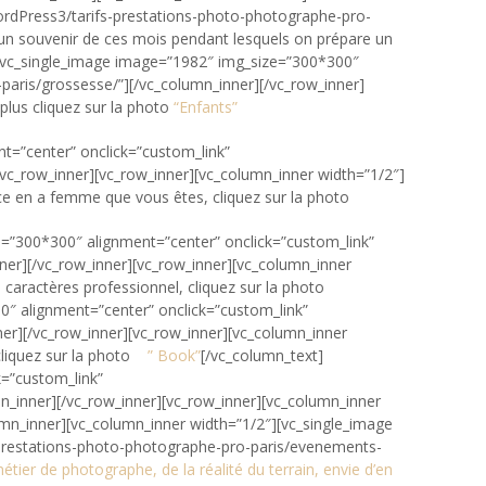
ordPress3/tarifs-prestations-photo-photographe-pro-
 un souvenir de ces mois pendant lesquels on prépare un
][vc_single_image image=”1982″ img_size=”300*300″
paris/grossesse/”][/vc_column_inner][/vc_row_inner]
plus cliquez sur la photo
“Enfants”
t=”center” onclick=”custom_link”
/vc_row_inner][vc_row_inner][vc_column_inner width=”1/2″]
e en a femme que vous êtes, cliquez sur la photo
e=”300*300″ alignment=”center” onclick=”custom_link”
ner][/vc_row_inner][vc_row_inner][vc_column_inner
caractères professionnel, cliquez sur la photo
0″ alignment=”center” onclick=”custom_link”
ner][/vc_row_inner][vc_row_inner][vc_column_inner
 cliquez sur la photo
” Book”
[/vc_column_text]
k=”custom_link”
n_inner][/vc_row_inner][vc_row_inner][vc_column_inner
umn_inner][vc_column_inner width=”1/2″][vc_single_image
-prestations-photo-photographe-pro-paris/evenements-
étier de photographe, de la réalité du terrain, envie d’en