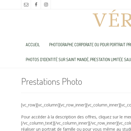
VÉ
ACCUEIL
PHOTOGRAPHE CORPORATE OU POUR PORTRAIT PR
PHOTOS D’IDENTITÉ SUR SAINT MANDÉ, PRESTATION LIMITÉE SA
Prestations Photo
[vc_row][vc_column][vc_row_inner][vc_column_inner][vc_c
Pour accéder à la description des offres, cliquez sur le m
[/vc_column_text][/vc_column_inner][/vc_row_inner][vc_co
réaliser un portrait de famille ou pour vous même au studio