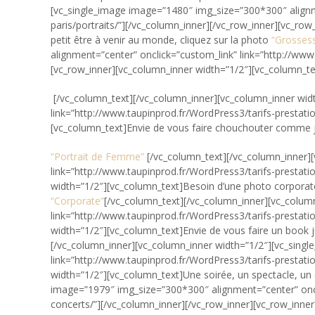
[vc_single_image image=”1480″ img_size=”300*300″ alignm
paris/portraits/”][/vc_column_inner][/vc_row_inner][vc_ro
petit être à venir au monde, cliquez sur la photo
“Grosses
alignment=”center” onclick=”custom_link” link=”http://ww
[vc_row_inner][vc_column_inner width=”1/2″][vc_column_te
[/vc_column_text][/vc_column_inner][vc_column_inner wid
link=”http://www.taupinprod.fr/WordPress3/tarifs-prestat
[vc_column_text]Envie de vous faire chouchouter comme j
“Portrait de Femme”
[/vc_column_text][/vc_column_inner]
link=”http://www.taupinprod.fr/WordPress3/tarifs-prestat
width=”1/2″][vc_column_text]Besoin d’une photo corporate 
“Corporate”
[/vc_column_text][/vc_column_inner][vc_colum
link=”http://www.taupinprod.fr/WordPress3/tarifs-prestat
width=”1/2″][vc_column_text]Envie de vous faire un book 
[/vc_column_inner][vc_column_inner width=”1/2″][vc_sing
link=”http://www.taupinprod.fr/WordPress3/tarifs-prestat
width=”1/2″][vc_column_text]Une soirée, un spectacle, un 
image=”1979″ img_size=”300*300″ alignment=”center” oncl
concerts/”][/vc_column_inner][/vc_row_inner][vc_row_inne