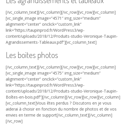
Les agrandissements et tableaux
[/vc_column_text][/vc_column][/vc_row][vc_row][vc_column]
[vc_single_image image=”4571″ img_size=”medium”
alignment=”center” onclick=”custom_link”
link=”https://taupinprod.fr/WordPress3/wp-
content/uploads/2018/12/Produits-studio-Veronique-Taupin-
Agrandissements-Tableaux.pdf”][vc_column_text]
Les boites photos
[/vc_column_text][/vc_column][/vc_row][vc_row][vc_column]
[vc_single_image image=”4575″ img_size=”medium”
alignment=”center” onclick=”custom_link”
link=”https://taupinprod.fr/WordPress3/wp-
content/uploads/2018/12/Produits-studio-Veronique-Taupin-
Boîtes-en-bois.pdf”][/vc_column][/vc_row][vc_row][vc_column]
[vc_column_text]Vous êtes perdus ? Discutons en je vous
aiderai à choisir en fonction du nombre de photos et de vos
envies en terme de support[/vc_column_text][/vc_column]
[/vc_row]