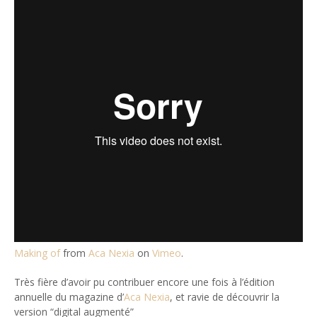
Making of
from
Aca Nexia
on
Vimeo
.
Très fière d’avoir pu contribuer encore une fois à l’édition
annuelle du magazine d’
Aca Nexia
, et ravie de découvrir la
version “digital augmenté”